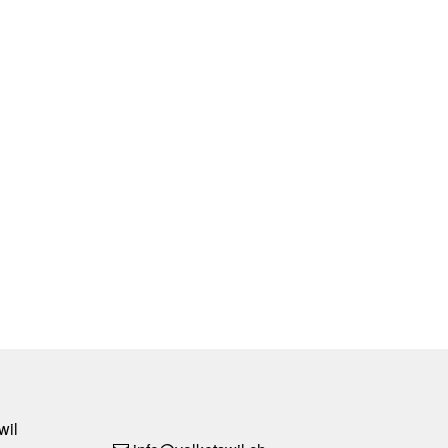
Social M
wil