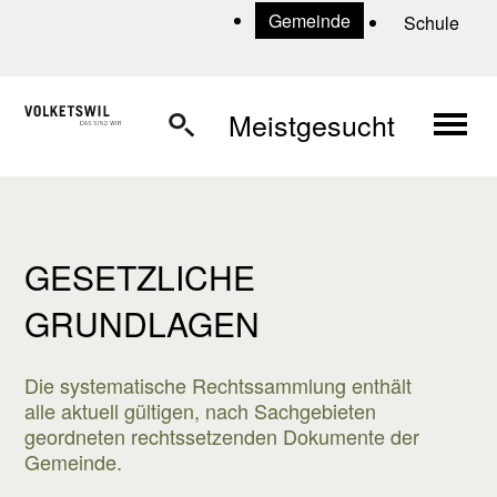
Navigieren in Volketswil
Schnellnavigation
U
Gemeinde
Schule
Haup
Meistgesucht
GESETZLICHE
GRUNDLAGEN
Die systematische Rechtssammlung enthält
alle aktuell gültigen, nach Sachgebieten
geordneten rechtssetzenden Dokumente der
Gemeinde.