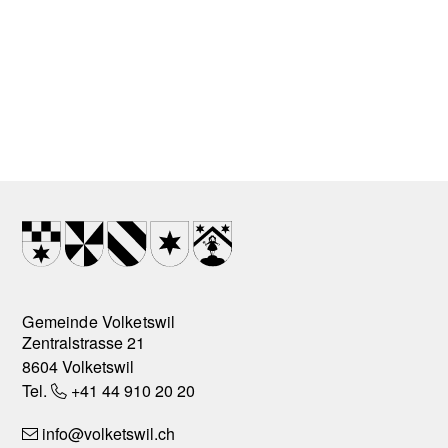
Footer
Wappen
Gemeinde Volketswil
Zentralstrasse 21
8604 Volketswil
Tel.
+41 44 910 20 20
info
@volketswil.ch