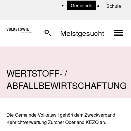
Navigieren in Volketswil
Schnellnavigation
U
Gemeinde
Schule
Haup
Meistgesucht
WERTSTOFF- /
ABFALLBEWIRTSCHAFTUNG
Die Gemeinde Volketswil gehört dem Zweckverband
Kehrichtverwertung Zürcher Oberland KEZO an.