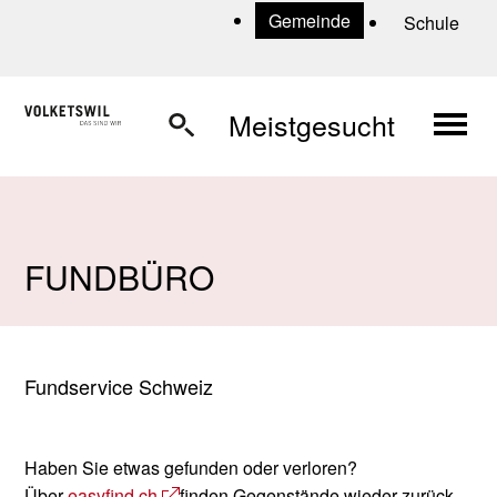
Navigieren in Volketswil
Schnellnavigation
U
Gemeinde
Schule
Haup
Meistgesucht
FUNDBÜRO
Fundservice Schweiz
Haben Sie etwas gefunden oder verloren?
Über
easyfind.ch
finden Gegenstände wieder zurück