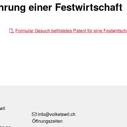
hrung einer Festwirtschaft
Formular Gesuch befristetes Patent für eine Festwirtscha
Social M
wil
info
@volketswil.ch
Öffnungszeiten