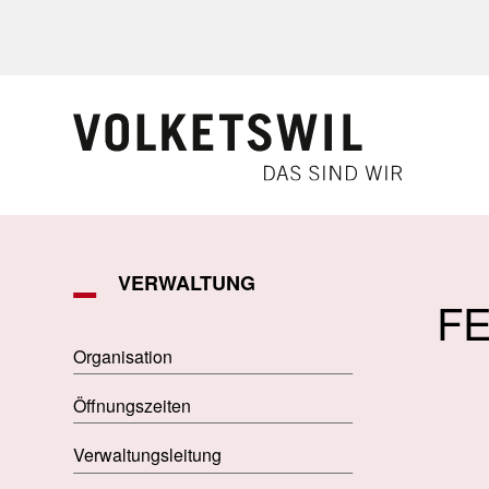
Navigieren in Volketswil
Schnellnavigation
VERWALTUNG
F
Organisation
Öffnungszeiten
Verwaltungsleitung