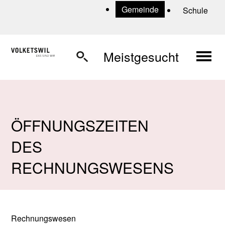
Navigieren in Volketswil
Schnellnavigation
U
Gemeinde
Schule
Haup
Meistgesucht
ÖFFNUNGSZEITEN
DES
RECHNUNGSWESENS
Rechnungswesen