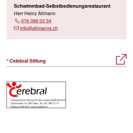
Schwimmbad-Selbstbedienungsrestaurant
Das Schwimmbad Waldacher nimmt am Angebot des
Herr Heinz Allmann
ZVV-Ferienpass teil.
076 396 03 34
info
@allmanns.ch
* Celebral Stifung