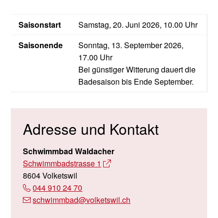
auch durch die eine oder andere Spezialität
Barrierefreie Garderobe, Dusche ,Toilette (Eurokey-
überraschen.
Saisonstart
Samstag, 20. Juni 2026, 10.00 Uhr
Zylinder)
Baderollstuhl steht kostenlos zur Verfügung
Saisonende
Sonntag, 13. September 2026,
Wickeltisch
17.00 Uhr
attraktiver Kinderspielplatz
Bei günstiger Witterung dauert die
Badesaison bis Ende September.
Beachvolleyball-Feld
Tischtennis (3 Tische)
Liegestühle / Sonnenschirme (Miete CHF 5.00 gegen
Ausweis oder Saisonabonnement als Depot)
Adresse und Kontakt
Gutscheine
moderne Feuerstelle (Holz im Schwimmbadshop
Schwimmbad Waldacher
gegen Entgeld erhältlich)
Schwimmbadstrasse 1
8604 Volketswil
Selbstbedienungs-Restaurant (kalte und warme
044 910 24 70
Küche)
schwimmbad
@volketswil.ch
Gratisparkplätze (700)