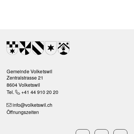
Footer
Wappen
Gemeinde Volketswil
Zentralstrasse 21
8604 Volketswil
Tel.
+41 44 910 20 20
info
@volketswil.ch
Öffnungszeiten
Social Media