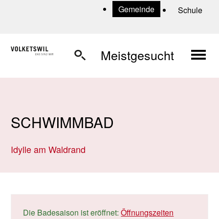
Navigieren in Volketswil
Schnellnavigation
U
Gemeinde
Schule
Haup
Meistgesucht
SCHWIMMBAD
Idylle am Waldrand
Die Badesaison ist eröffnet:
Öffnungszeiten