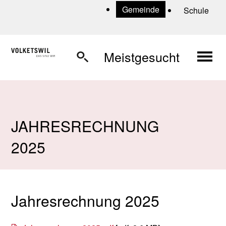
Navigieren in Volketswil
Schnellnavigation
U
Gemeinde
Schule
Haup
Meistgesucht
JAHRESRECHNUNG
2025
Jahresrechnung 2025