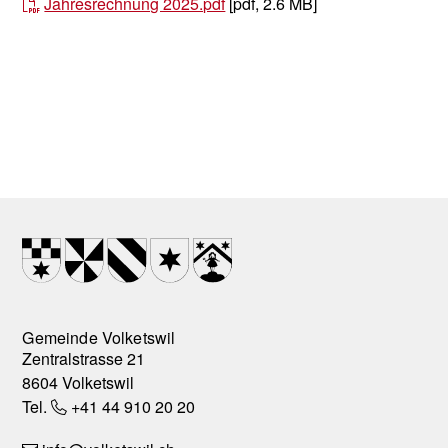
Jahresrechnung 2025.pdf
[pdf, 2.6 MB]
Footer
Wappen
Gemeinde Volketswil
Zentralstrasse 21
8604 Volketswil
Tel.
+41 44 910 20 20