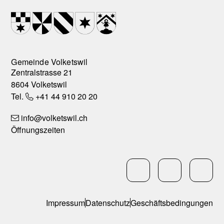
Footer
Wappen
Gemeinde Volketswil
Zentralstrasse 21
8604 Volketswil
Tel.
+41 44 910 20 20
info
@volketswil.ch
Öffnungszeiten
Social Media
LinkedIn
Facebo
In
Services
Impressum
Datenschutz
Geschäftsbedingungen