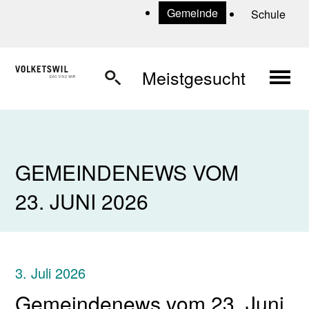
Navigieren in Volketswil
Schnellnavigation
U
Gemeinde
Schule
Haup
Meistgesucht
GEMEINDENEWS VOM
23. JUNI 2026
3. Juli 2026
Gemeindenews vom 23. Juni