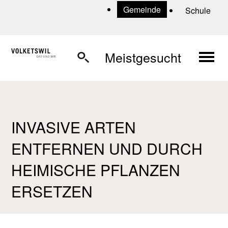
Navigieren in Volketswil
Schnellnavigation
U
Gemeinde
Schule
Haup
Meistgesucht
INVASIVE ARTEN
ENTFERNEN UND DURCH
HEIMISCHE PFLANZEN
ERSETZEN