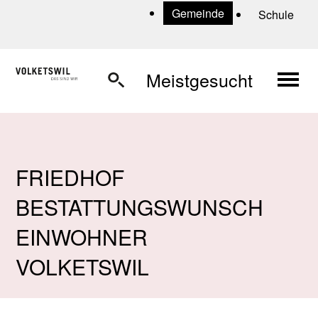
Navigieren in Volketswil
Schnellnavigation
U
Gemeinde
Schule
Haup
Meistgesucht
FRIEDHOF
BESTATTUNGSWUNSCH
EINWOHNER
VOLKETSWIL