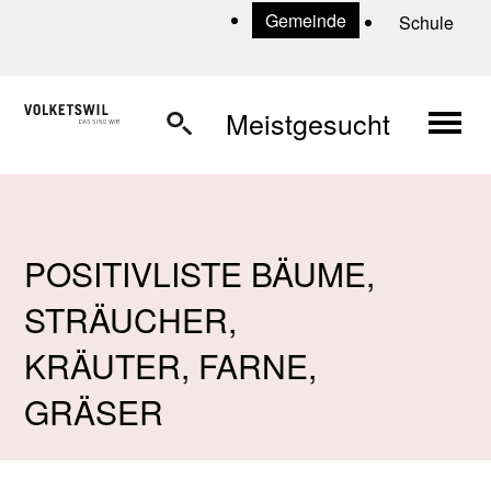
Navigieren in Volketswil
Schnellnavigation
U
Gemeinde
Schule
Haup
Meistgesucht
POSITIVLISTE BÄUME,
STRÄUCHER,
KRÄUTER, FARNE,
GRÄSER