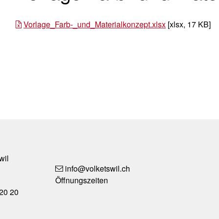
Vorlage_Farb-_und_Materialkonzept.xlsx
[xlsx, 17 KB]
Social M
wil
info
@volketswil.ch
Öffnungszeiten
20 20
Services