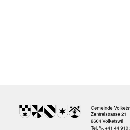
Footer
Wappen
Gemeinde Volkets
Zentralstrasse 21
8604 Volketswil
Tel.
+41 44 910 