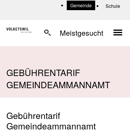
Navigieren in Volketswil
Schnellnavigation
U
Gemeinde
Schule
Haup
Meistgesucht
GEBÜHRENTARIF
GEMEINDEAMMANNAMT
Gebührentarif
Gemeindeammannamt