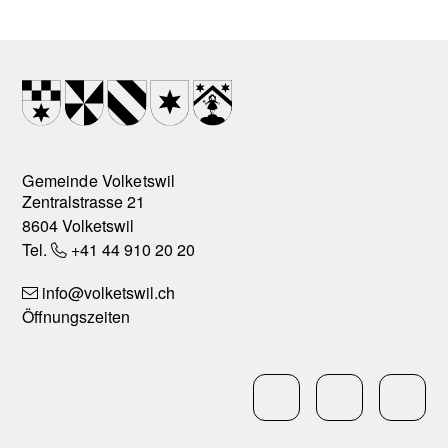
Footer
Wappen
Gemeinde Volketswil
Zentralstrasse 21
8604 Volketswil
Tel.
+41 44 910 20 20
info
@volketswil.ch
Öffnungszeiten
Social Media
LinkedIn
Facebo
In