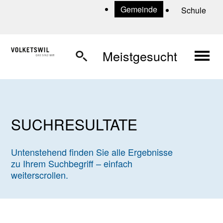
Navigieren in Volketswil
Schnellnavigation
U
Gemeinde
Schule
Haup
Meistgesucht
SUCHRESULTATE
Untenstehend finden Sie alle Ergebnisse
zu Ihrem Suchbegriff – einfach
weiterscrollen.