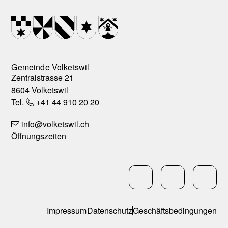
Footer
Wappen
Gemeinde Volketswil
Zentralstrasse 21
8604 Volketswil
Tel.
+41 44 910 20 20
info
@volketswil.ch
Öffnungszeiten
Social Media
LinkedIn
Facebo
In
Services
Impressum
Datenschutz
Geschäftsbedingungen