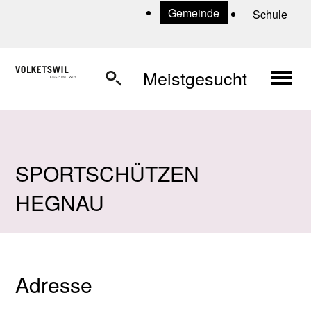
Navigieren in Volketswil
Schnellnavigation
U
Gemeinde
Schule
Haup
Meistgesucht
SPORTSCHÜTZEN
HEGNAU
Adresse