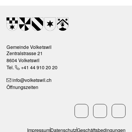
Footer
Wappen
Gemeinde Volketswil
Zentralstrasse 21
8604 Volketswil
Tel.
+41 44 910 20 20
info
@volketswil.ch
Öffnungszeiten
Social Media
LinkedIn
Facebo
In
Services
Impressum
Datenschutz
Geschäftsbedingungen