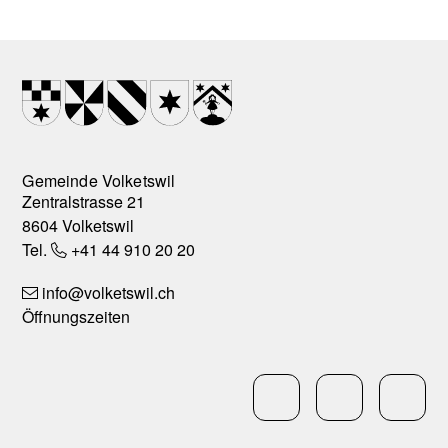
Footer
Wappen
Gemeinde Volketswil
Zentralstrasse 21
8604 Volketswil
Tel.
+41 44 910 20 20
info
@volketswil.ch
Öffnungszeiten
Social Media
LinkedIn
Facebo
In