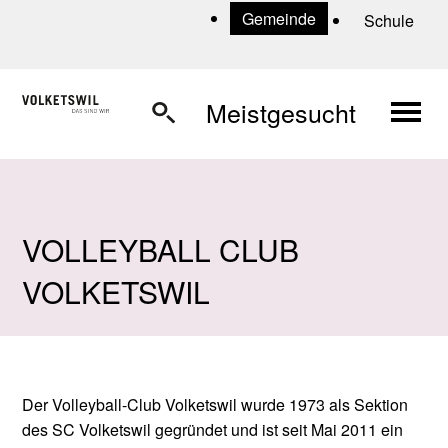
Navigieren in Volketswil
Schnellnavigation
U
Gemeinde
Schule
Haup
Meistgesucht
VOLLEYBALL CLUB
VOLKETSWIL
Der Volleyball-Club Volketswil wurde 1973 als Sektion
des SC Volketswil gegründet und ist seit Mai 2011 ein