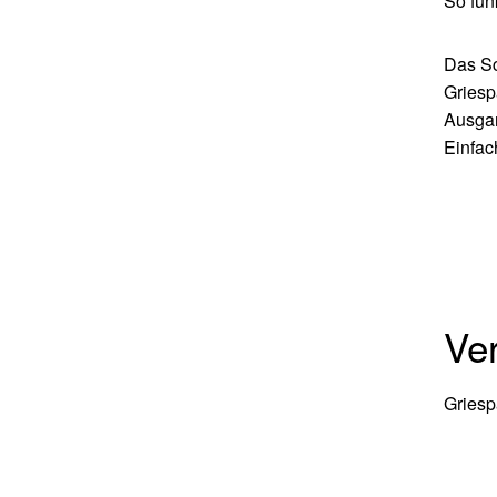
So fun
Das Sc
Griesp
Ausgan
Einfac
Ver
Griesp