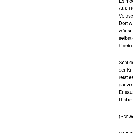
Es möc
Aus Tr
Velosc
Dort w
wünsch
selbst
hinein.
Schlie
der Kn
reist 
ganze 
Enttäu
Diebe 
(Schwe