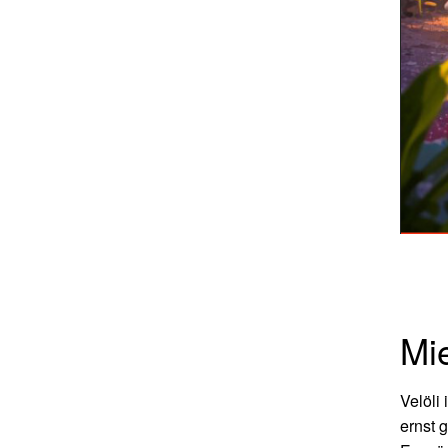
Mie
Velöli
ernst