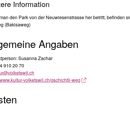
ere Information
an den Park von der Neuwiesenstrasse her betritt, befinden s
eg (Bakisaweg)
lgemeine Angaben
tperson: Susanna Zachar
4 910 20 70
ur
@volketswil.ch
//www.kultur-volketswil.ch/gschichtli-weg
sten