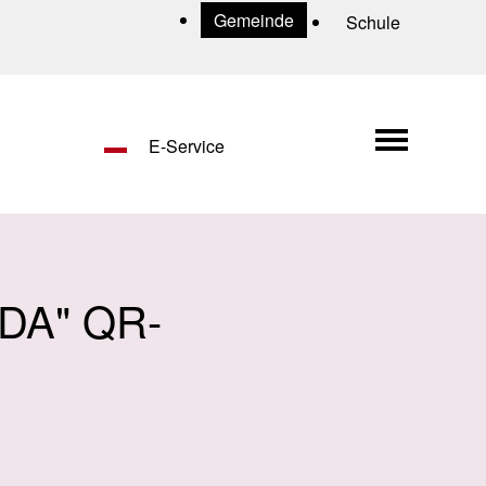
Uns
Gemeinde
Schule
Hauptn
E-Service
DA" QR-