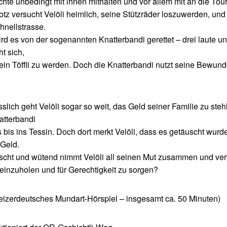
hte unbedingt mit ihnen mithalten und vor allem mit an die Tour 
otz versucht Velöli heimlich, seine Stützräder loszuwerden, und 
hnellstrasse.
ird es von der sogenannten Knatterbandi gerettet – drei laute und
t sich,
 ein Töffli zu werden. Doch die Knatterbandi nutzt seine Bewunde
sslich geht Velöli sogar so weit, das Geld seiner Familie zu st
atterbandi
es bis ins Tessin. Doch dort merkt Velöli, dass es getäuscht wurde
Geld.
scht und wütend nimmt Velöli all seinen Mut zusammen und verfol
einzuholen und für Gerechtigkeit zu sorgen?
izerdeutsches Mundart-Hörspiel – insgesamt ca. 50 Minuten)