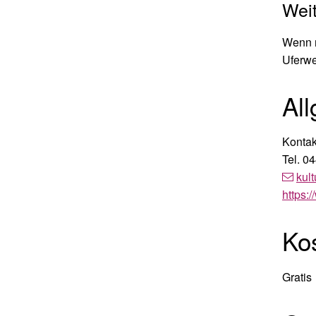
Weit
Wenn m
Uferw
Al
Kontak
Tel.
04
kult
https:
Ko
Gratis