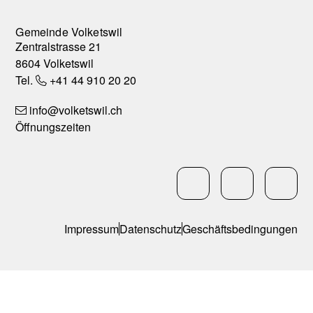
Gemeinde Volketswil
Zentralstrasse 21
8604 Volketswil
Tel.
+41 44 910 20 20
info
@volketswil.ch
Öffnungszeiten
Social Media
LinkedIn
Facebo
In
Services
Impressum
Datenschutz
Geschäftsbedingungen