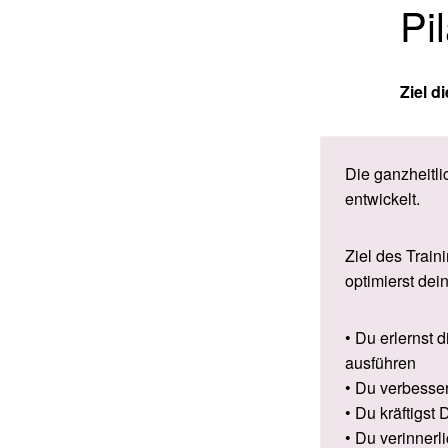
Pi
Ziel d
Die ganzheitl
entwickelt.
Ziel des Train
optimierst dei
• Du erlernst 
ausführen
• Du verbesse
• Du kräftigst
• Du verinnerl