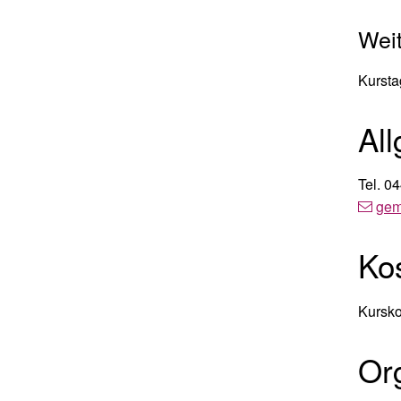
Weit
Kursta
Al
Tel.
04
ge
Ko
Kursk
Or