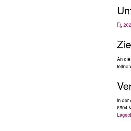
Un
202
Zi
An die
teilne
Ver
In der
8604 V
Lagep