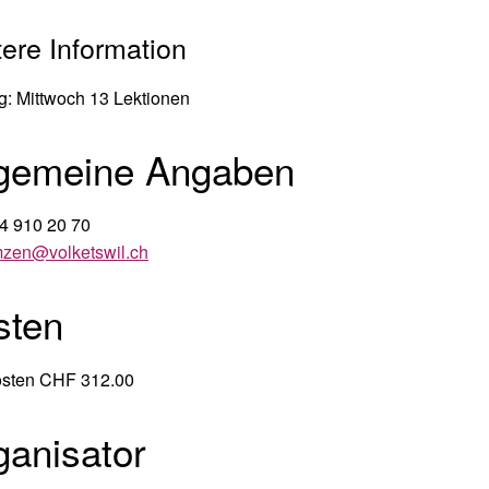
ere Information
g: Mittwoch 13 Lektionen
lgemeine Angaben
4 910 20 70
mzen
@volketswil.ch
sten
osten CHF 312.00
ganisator