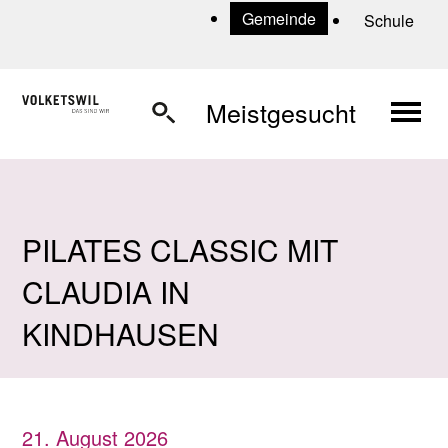
Navigieren in Volketswil
Schnellnavigation
U
Gemeinde
Schule
Haup
Meistgesucht
PILATES CLASSIC MIT
CLAUDIA IN
KINDHAUSEN
21. August 2026