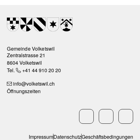
Footer
Wappen
Gemeinde Volketswil
Zentralstrasse 21
8604 Volketswil
Tel.
+41 44 910 20 20
info
@volketswil.ch
Öffnungszeiten
Social Media
LinkedIn
Facebo
In
Services
Impressum
Datenschutz
Geschäftsbedingungen