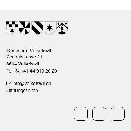
Footer
Wappen
Gemeinde Volketswil
Zentralstrasse 21
8604 Volketswil
Tel.
+41 44 910 20 20
info
@volketswil.ch
Öffnungszeiten
Social Media
LinkedIn
Facebo
In