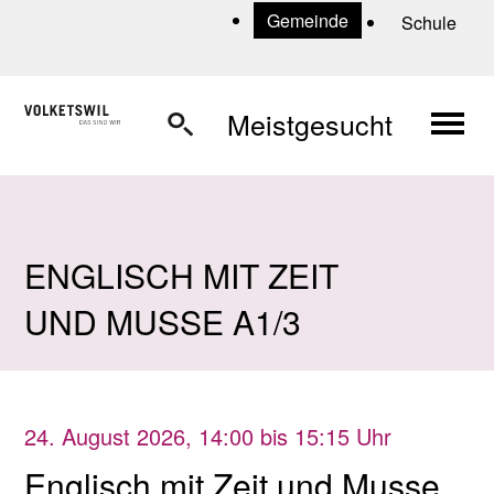
Navigieren in Volketswil
Schnellnavigation
U
Gemeinde
Schule
Haup
Meistgesucht
ENGLISCH MIT ZEIT
UND MUSSE A1/3
24. August 2026
, 14:00
bis 15:15 Uhr
Englisch mit Zeit und Musse