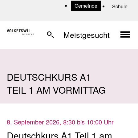
Navigieren in Volketswil
Schnellnavigation
U
Gemeinde
Schule
Haup
Meistgesucht
DEUTSCHKURS A1
TEIL 1 AM VORMITTAG
8. September 2026
, 8:30
bis 10:00 Uhr
Deutschkurs A1 Teil 1 am