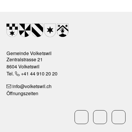
Footer
Wappen
Gemeinde Volketswil
Zentralstrasse 21
8604 Volketswil
Tel.
+41 44 910 20 20
info
@volketswil.ch
Öffnungszeiten
Social Media
LinkedIn
Facebo
In