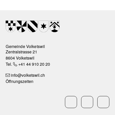
Footer
Wappen
Gemeinde Volketswil
Zentralstrasse 21
8604 Volketswil
Tel.
+41 44 910 20 20
info
@volketswil.ch
Öffnungszeiten
Social Media
LinkedIn
Facebo
In