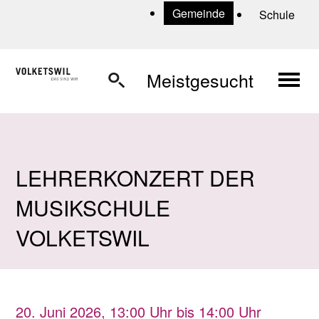
Navigieren in Volketswil
Schnellnavigation
U
Gemeinde
Schule
Haup
Meistgesucht
LEHRERKONZERT DER
MUSIKSCHULE
VOLKETSWIL
20. Juni 2026
, 13:00 Uhr
bis 14:00 Uhr