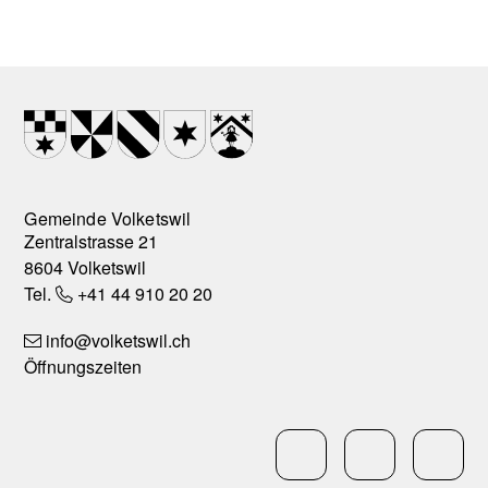
Footer
Wappen
Gemeinde Volketswil
Zentralstrasse 21
8604 Volketswil
Tel.
+41 44 910 20 20
info
@volketswil.ch
Öffnungszeiten
Social Media
LinkedIn
Facebo
In