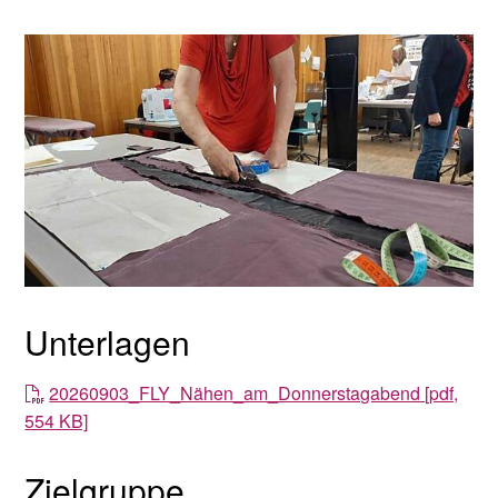
Unterlagen
20260903_FLY_Nähen_am_Donnerstagabend [pdf,
554 KB]
Zielgruppe