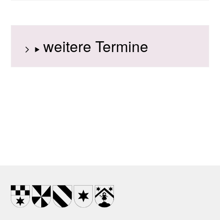
weitere Termine
Footer
Wappen