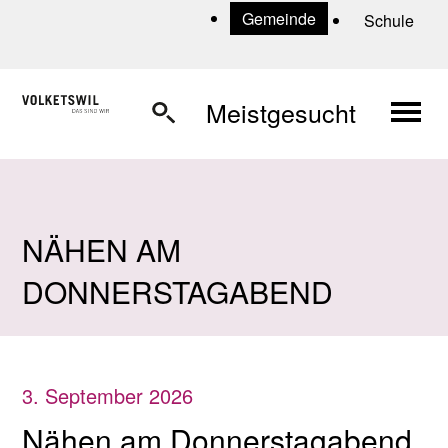
Navigieren in Volketswil
Schnellnavigation
U
Gemeinde
Schule
Haup
Meistgesucht
NÄHEN AM
DONNERSTAGABEND
3. September 2026
Nähen am Donnerstagabend